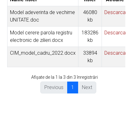
Model adeverinta de vechime
46080
Descarca
UNITATE.doc
kb
Model cerere parola registru
183286
Descarca
electronic de zilieri.docx
kb
CIM_model_cadru_2022.docx
33894
Descarca
kb
Afișate de la 1 la 3 din 3 înregistrări
Previous
1
Next