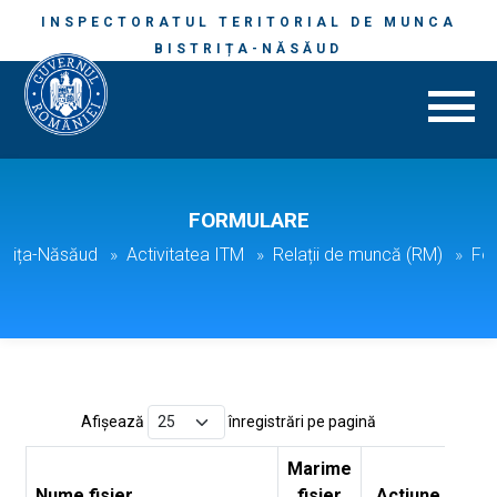
INSPECTORATUL TERITORIAL DE MUNCA
BISTRIȚA-NĂSĂUD
FORMULARE
istrița-Năsăud
Activitatea ITM
Relații de muncă (RM)
Fo
Afișează
înregistrări pe pagină
Marime
Nume fisier
fisier
Actiune